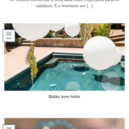
católicos. É o momento em [...]
02
Jun
Balão com hélio
06