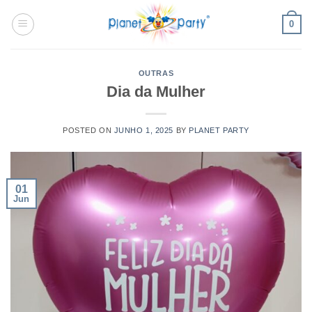
Skip
0
to
content
OUTRAS
Dia da Mulher
POSTED ON
JUNHO 1, 2025
BY
PLANET PARTY
01
Jun