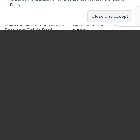
Policy
1º ANIVERSÁRIO MENINA
1º ANIVERSÁRIO MENINA
Balão metalizado Lua Chapéu
Balão metalizado Urso
Rosa para Chá de Bebê
8.00
€
8.00
€
1º ANIVERSÁRIO MENINA
Balão Orbz Cristal Azul
5.50
€
1º ANIVERSÁRIO MENINA
Balão Número Nº1