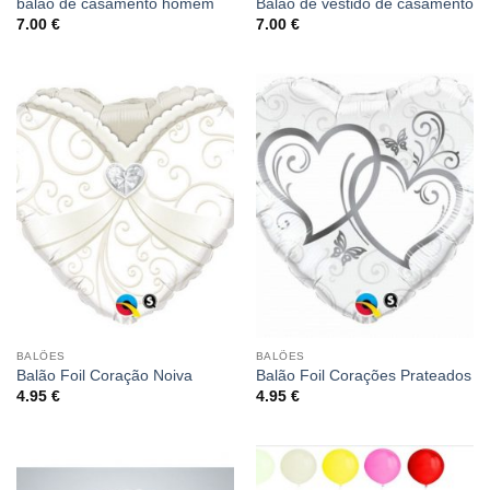
balao de casamento homem
Balão de vestido de casamento
7.00
€
7.00
€
BALÕES
BALÕES
Balão Foil Coração Noiva
Balão Foil Corações Prateados
4.95
€
4.95
€