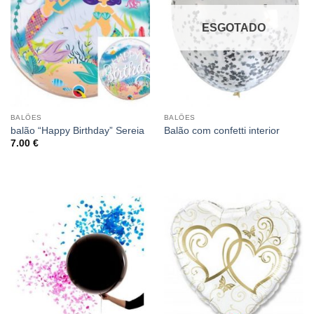
ESGOTADO
BALÕES
BALÕES
balão “Happy Birthday” Sereia
Balão com confetti interior
7.00
€