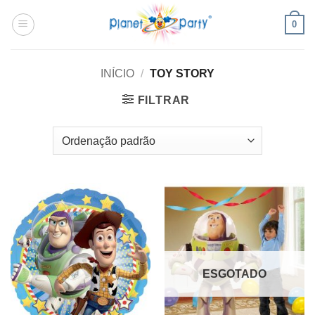
Skip
0
to
content
INÍCIO
/
TOY STORY
FILTRAR
ESGOTADO