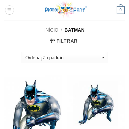
Skip
0
to
content
INÍCIO
/
BATMAN
FILTRAR