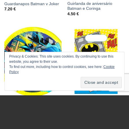
Guirlanda de aniversário
Guardanapos Batman v Joker
Batman e Coringa
7.20
€
4.50
€
Privacy & Cookies: This site uses cookies. By continuing to use this
website, you agree to their use.
To find out more, including how to control cookies, see here:
Cookie
Policy
BATMAN
ACESSÓRIOS FESTA
PRATOS DE PAPEL GRANDES
Sacos Oferta Papel Batman v
BATMAN
Joker
5.56
€
2.80
€