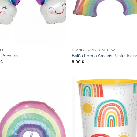
ES
1º ANIVERSÁRIO MENINA
 Arco Iris
Balão Forma Arcoiris Pastel Iridi
0
€
8.00
€