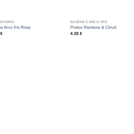
ERSÁRIO
NUVENS E ARCO ÍRIS
os Arco Íris Rosa
Pratos Rainbow & Cloud
0
€
4.30
€