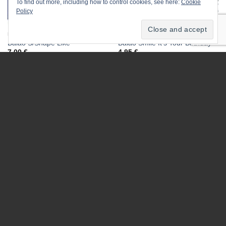
To find out more, including how to control cookies, see here:
Cookie
Policy
BALÕES
ANIVERSÁRIO
Balão S/Shape Like
Balão Smile It’s Tour Birthday
7.00
€
4.95
€
ESGOTADO
BALÕES LATEX
Balões Latex Emojies
2.90
€
BALÕES
Balão Sorriso / Smile / Emoji
5.50
€