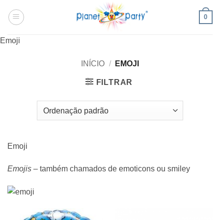
Skip
0
to
content
Emoji
INÍCIO
/
EMOJI
FILTRAR
Emoji
Emojis
– também chamados de emoticons ou smiley