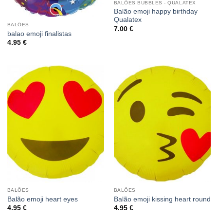
BALÕES BUBBLES - QUALATEX
Balão emoji happy birthday
Qualatex
BALÕES
7.00
€
balao emoji finalistas
4.95
€
BALÕES
BALÕES
Balão emoji heart eyes
Balão emoji kissing heart round
4.95
€
4.95
€