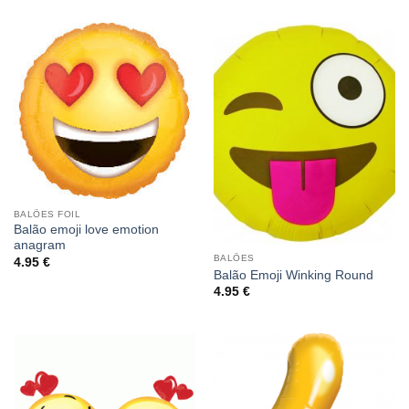
BALÕES FOIL
Balão emoji love emotion
anagram
BALÕES
4.95
€
Balão Emoji Winking Round
4.95
€