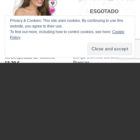
ESGOTADO
Privacy & Cookies: This site uses cookies. By continuing to use this
website, you agree to their use.
To find out more, including how to control cookies, see here:
Cookie
Policy
DESPEDIDA SOLTEIRA
ACESSÓRIOS FESTA
Lança Confetis Borboletas
Kit Despedida de Solteira
Brancas
13.20
€
4.50
€