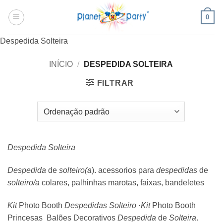
Skip
0
to
content
Despedida Solteira
INÍCIO
/
DESPEDIDA SOLTEIRA
FILTRAR
Despedida Solteira
Despedida
de
solteiro(a
). acessorios para
despedidas
de
solteiro/a
colares, palhinhas marotas, faixas, bandeletes
Kit
Photo Booth
Despedidas Solteiro
·
Kit
Photo Booth
Princesas Balões Decorativos
Despedida
de
Solteira
.