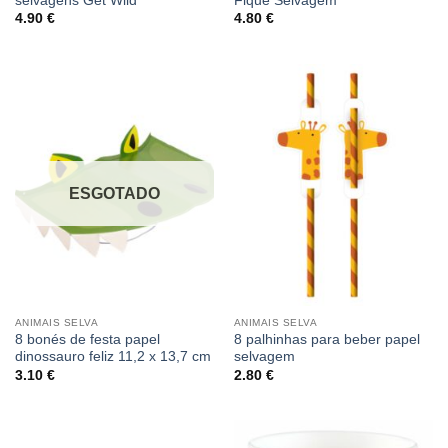
selvagens Get Wild
Fique Selvagem
4.90
€
4.80
€
ESGOTADO
ANIMAIS SELVA
ANIMAIS SELVA
8 bonés de festa papel
8 palhinhas para beber papel
dinossauro feliz 11,2 x 13,7 cm
selvagem
3.10
€
2.80
€