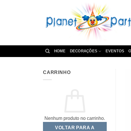
Skip
to
content
HOME
DECORAÇÕES
EVENTOS
O
CARRINHO
Nenhum produto no carrinho.
VOLTAR PARA A