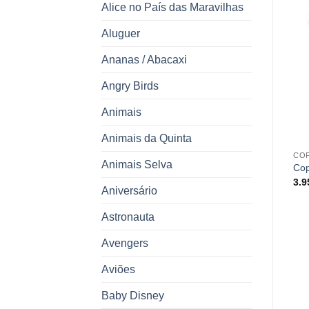
Alice no País das Maravilhas
Aluguer
Ananas / Abacaxi
Angry Birds
Animais
Animais da Quinta
BAUNILHA
ANIVERSÁRIO
CO
Animais Selva
copos papel baunilha
Copos Mickey
Cop
2.45
€
4.95
€
3.
Aniversário
Astronauta
Avengers
Aviões
Baby Disney