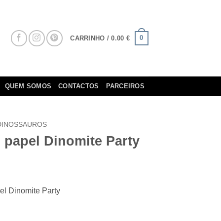
0
CARRINHO /
0.00
€
QUEM SOMOS
CONTACTOS
PARCEIROS
DINOSSAUROS
 papel Dinomite Party
l Dinomite Party