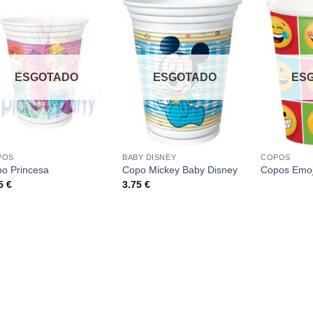
ESGOTADO
ESGOTADO
ES
POS
BABY DISNEY
COPOS
o Princesa
Copo Mickey Baby Disney
Copos Emoj
95
€
3.75
€