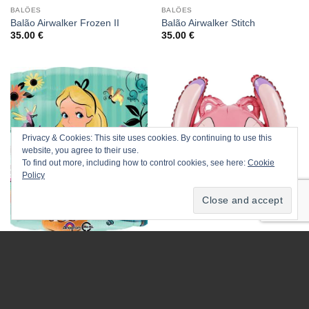
BALÕES
BALÕES
Balão Airwalker Frozen II
Balão Airwalker Stitch
35.00
€
35.00
€
Privacy & Cookies: This site uses cookies. By continuing to use this
website, you agree to their use.
ESGOTADO
ESGOTADO
To find out more, including how to control cookies, see here:
Cookie
Policy
ALICE NO PAÍS DAS MARAVILHAS
BALÕES
Balão Alice no País das
Balão Angel
Maravilhas
5.50
€
4.95
€