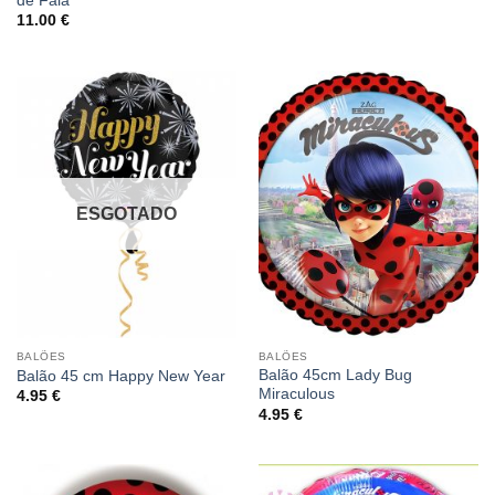
de Fala
11.00
€
ESGOTADO
BALÕES
BALÕES
Balão 45cm Lady Bug
Balão 45 cm Happy New Year
Miraculous
4.95
€
4.95
€