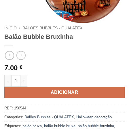
INÍCIO
/
BALÕES BUBBLES - QUALATEX
Balão Bubble Bruxinha
7.00
€
Quantidade de Balão Bubble Bruxinha
ADICIONAR
REF:
150544
Categorias:
Balões Bubbles - QUALATEX
,
Halloween decoração
Etiquetas:
balão bruxa
,
balão bubble bruxa
,
balão bubble bruxinha
,