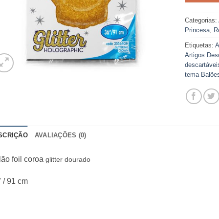
Categorias:
Princesa
,
R
Etiquetas:
A
Artigos Des
descartávei
tema Balões
SCRIÇÃO
AVALIAÇÕES (0)
ão foil coroa
glitter d
ourado
 / 91 cm