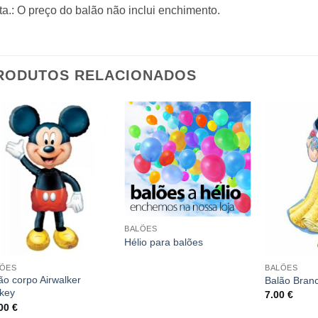
a.: O preço do balão não inclui enchimento.
RODUTOS RELACIONADOS
BALÕES
Hélio para balões
LÕES
BALÕES
ão corpo Airwalker
Balão Bran
key
7.00
€
.00
€