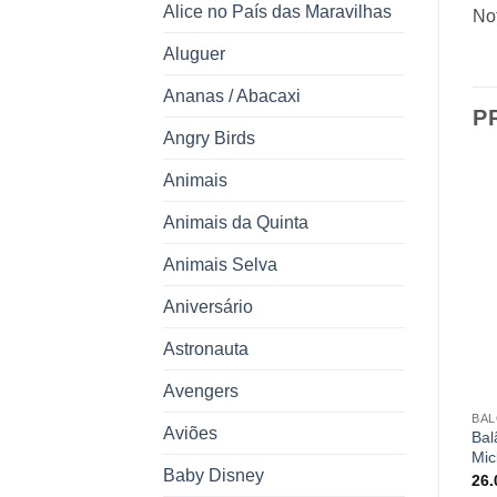
Alice no País das Maravilhas
Not
Aluguer
Ananas / Abacaxi
P
Angry Birds
Animais
Animais da Quinta
Animais Selva
Aniversário
Astronauta
Avengers
BALÕES
ACESSÓRIOS FESTA
BA
Aviões
Bal
Balão látex sortido
Led para Balões
Mic
0.10
€
0.75
€
Baby Disney
26