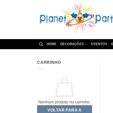
Skip
to
content
HOME
DECORAÇÕES
EVENTOS
O
CARRINHO
Nenhum produto no carrinho.
VOLTAR PARA A