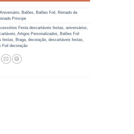
Aniversário
,
Balões
,
Balões Foil
,
Reinado da
einado Principe
cessórios Festa descartáveis festas
,
aniversários
,
cartáveis
,
Artigos Personalizados
,
Balões Foil
s festas
,
Braga
,
decoração
,
descartáveis festas
,
 Foil decoração