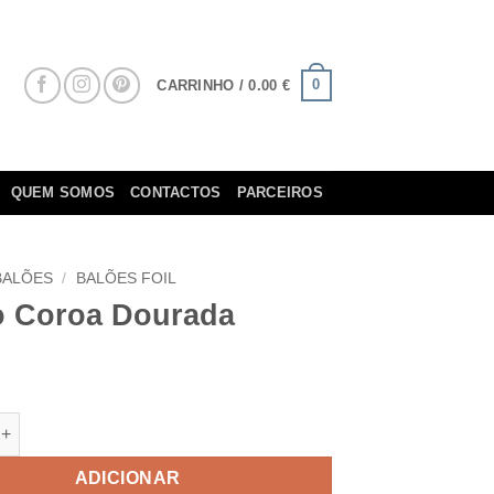
0
CARRINHO /
0.00
€
QUEM SOMOS
CONTACTOS
PARCEIROS
BALÕES
/
BALÕES FOIL
o Coroa Dourada
e de Balão Coroa Dourada
ADICIONAR