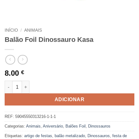
INÍCIO
/
ANIMAIS
Balão Foil Dinossauro Kasa
8.00
€
Quantidade de Balão Foil Dinossauro Kasa
ADICIONAR
REF:
59045550313216-1-1-1
Categorias:
Animais
,
Aniversário
,
Balões Foil
,
Dinossauros
Etiquetas:
artigo de festas
,
balão metalizado
,
Dinossauros
,
festa de