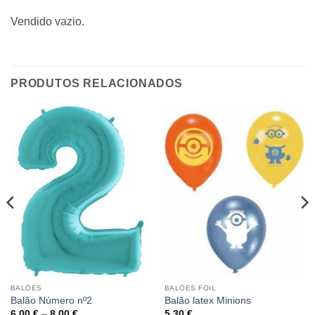
Vendido vazio.
PRODUTOS RELACIONADOS
BALÕES
BALÕES FOIL
Balão Número nº2
Balão latex Minions
6.00
€
–
8.00
€
5.30
€