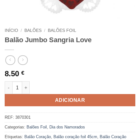
INÍCIO
/
BALÕES
/
BALÕES FOIL
Balão Jumbo Sangria Love
8.50
€
Quantidade de Balão Jumbo Sangria Love
ADICIONAR
REF:
3870301
Categorias:
Balões Foil
,
Dia dos Namorados
Etiquetas:
Balão Coração
,
Balão coração foil 45cm
,
Balão Coração