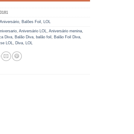
0181
Aniversário
,
Balões Foil
,
LOL
niversario
,
Aniversário LOL
,
Aniversário menina
,
ca Diva
,
Balão Diva
,
balão foil
,
Balão Foil Diva
,
ise LOL
,
Diva
,
LOL