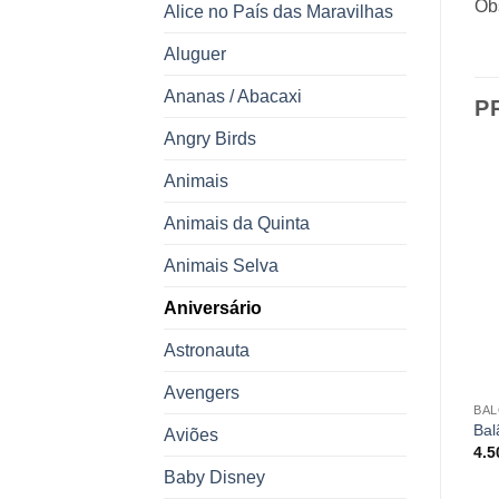
Obs
Alice no País das Maravilhas
Aluguer
Ananas / Abacaxi
P
Angry Birds
Animais
Animais da Quinta
ESGOTADO
Animais Selva
Aniversário
Astronauta
ANIMAIS
Balão minishape butterfly
Avengers
2.00
€
BALÕES
BA
Balão Número nº3
Bal
Aviões
6.00
€
–
8.00
€
4.
Baby Disney