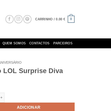
0
CARRINHO /
0.00
€
QUEM SOMOS
CONTACTOS
PARCEIROS
ANIVERSÁRIO
o LOL Surprise Diva
e de Balão LOL Surprise Diva
ADICIONAR