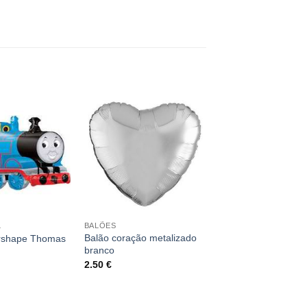
L
BALÕES
Balão coração metalizado
rshape Thomas
branco
2.50
€