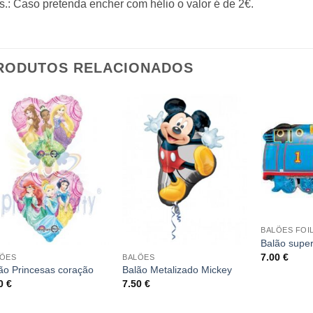
.: Caso pretenda encher com hélio o valor é de 2€.
RODUTOS RELACIONADOS
BALÕES FOI
Balão supe
7.00
€
LÕES
BALÕES
ão Princesas coração
Balão Metalizado Mickey
50
€
7.50
€