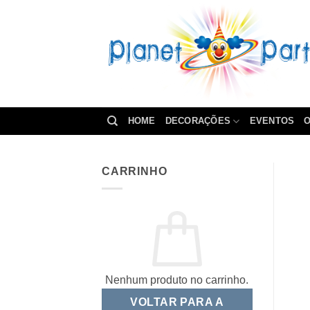
Skip
to
content
HOME
DECORAÇÕES
EVENTOS
O
CARRINHO
Nenhum produto no carrinho.
VOLTAR PARA A