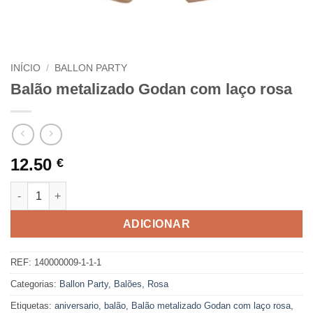
INÍCIO
/
BALLON PARTY
Balão metalizado Godan com laço rosa
12.50
€
Quantidade de Balão metalizado Godan com laço rosa
ADICIONAR
REF:
140000009-1-1-1
Categorias:
Ballon Party
,
Balões
,
Rosa
Etiquetas:
aniversario
,
balão
,
Balão metalizado Godan com laço rosa
,