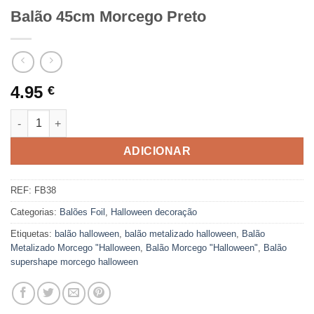
Balão 45cm Morcego Preto
4.95
€
Quantidade de Balão 45cm Morcego Preto
ADICIONAR
REF:
FB38
Categorias:
Balões Foil
,
Halloween decoração
Etiquetas:
balão halloween
,
balão metalizado halloween
,
Balão
Metalizado Morcego "Halloween
,
Balão Morcego "Halloween"
,
Balão
supershape morcego halloween