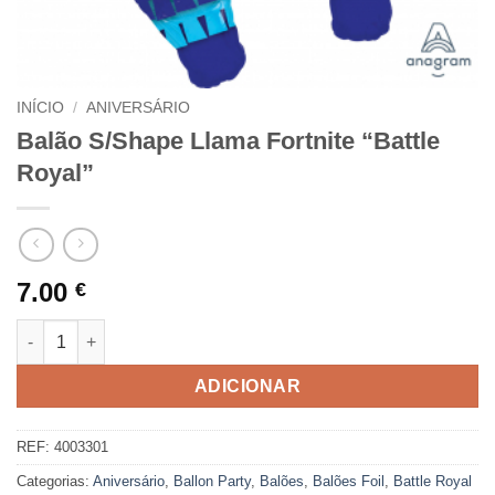
INÍCIO
/
ANIVERSÁRIO
Balão S/Shape Llama Fortnite “Battle
Royal”
7.00
€
Quantidade de Balão S/Shape Llama Fortnite "Battle Royal"
ADICIONAR
REF:
4003301
Categorias:
Aniversário
,
Ballon Party
,
Balões
,
Balões Foil
,
Battle Royal