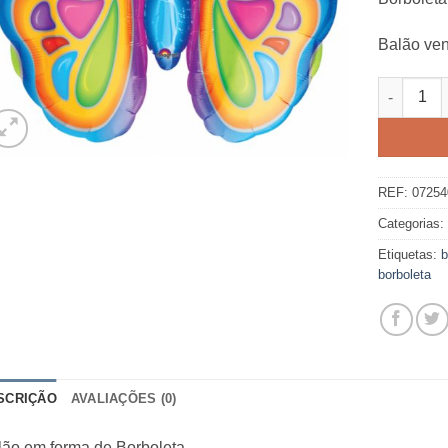
Balão ven
Quantidad
REF:
07254
Categorias
Etiquetas:
b
borboleta
SCRIÇÃO
AVALIAÇÕES (0)
lão em forma de Borboleta