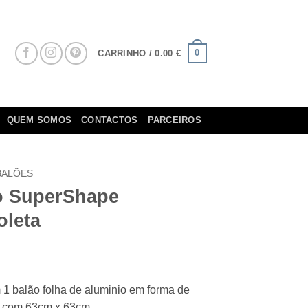
0
CARRINHO /
0.00
€
QUEM SOMOS
CONTACTOS
PARCEIROS
BALÕES
o SuperShape
oleta
1 balão folha de aluminio em forma de
a com 63cm x 63cm