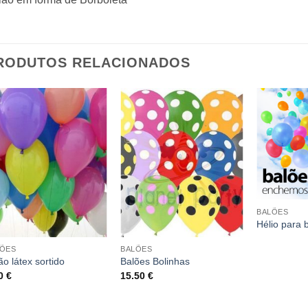
RODUTOS RELACIONADOS
BALÕES
Hélio para 
LÕES
BALÕES
ão látex sortido
Balões Bolinhas
10
€
15.50
€