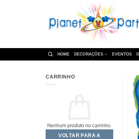
Skip
to
content
HOME
DECORAÇÕES
EVENTOS
O
CARRINHO
Nenhum produto no carrinho.
VOLTAR PARA A