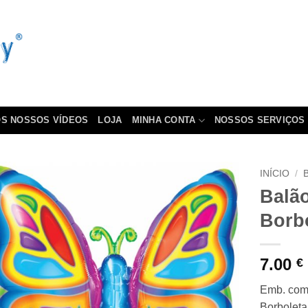
S NOSSOS VÍDEOS
LOJA
MINHA CONTA
NOSSOS SERVIÇOS
INÍCIO
/
Balã
Borb
7.00
€
Emb. com 
Borbolet