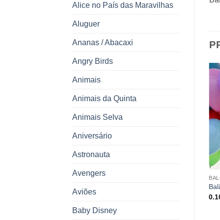
Alice no País das Maravilhas
Aluguer
Ananas / Abacaxi
P
Angry Birds
Animais
Animais da Quinta
Animais Selva
Aniversário
Astronauta
Avengers
BALÕES
BALÕES
BA
Saco de Balões de Modelar
Balão Jake Pirata e amigos
Bal
Aviões
9.00
€
4.95
€
0.
Baby Disney