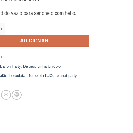
dido vazio para ser cheio com hélio.
e de Balão SuperShape Borboleta
ADICIONAR
01
:
Ballon Party
,
Balões
,
Linha Unicolor
alão
,
borboleta
,
Borboleta balão
,
planet party