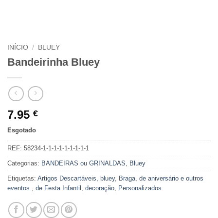
INÍCIO
/
BLUEY
Bandeirinha Bluey
7.95
€
Esgotado
REF:
58234-1-1-1-1-1-1-1-1-1
Categorias:
BANDEIRAS ou GRINALDAS
,
Bluey
Etiquetas:
Artigos Descartáveis
,
bluey
,
Braga
,
de aniversário e outros
eventos.
,
de Festa Infantil
,
decoração
,
Personalizados