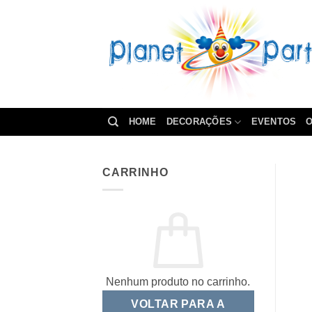
Skip
to
content
HOME
DECORAÇÕES
EVENTOS
O
CARRINHO
Nenhum produto no carrinho.
VOLTAR PARA A