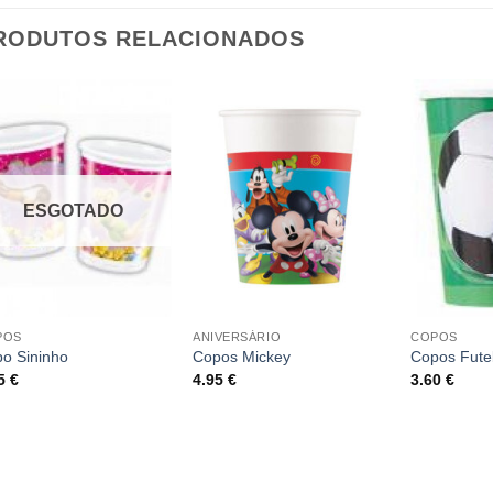
RODUTOS RELACIONADOS
ESGOTADO
POS
ANIVERSÁRIO
COPOS
o Sininho
Copos Mickey
Copos Fute
85
€
4.95
€
3.60
€