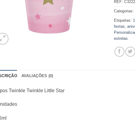
REF:
C322
Categorias
Etiquetas:
1
festas
,
aniv
Personaliza
estrelas
SCRIÇÃO
AVALIAÇÕES (0)
os Twinkle Twinkle Little Star
unidades
6ml