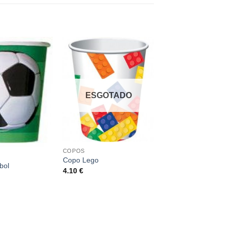
ESGOTADO
COPOS
Copo Lego
bol
4.10
€