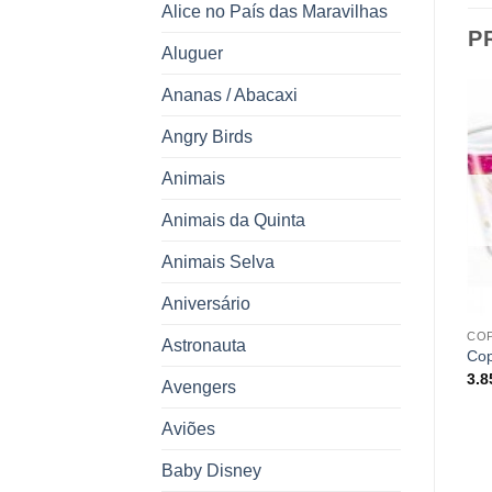
Alice no País das Maravilhas
P
Aluguer
Ananas / Abacaxi
Angry Birds
Animais
ESGOTADO
Animais da Quinta
Animais Selva
Aniversário
BAUNILHA
COPOS
CO
Astronauta
copos papel baunilha
Copos Noddy
Cop
2.45
€
2.85
€
3.
Avengers
Aviões
Baby Disney