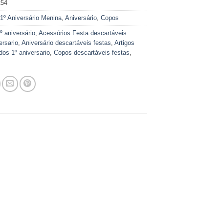
254
:
1º Aniversário Menina
,
Aniversário
,
Copos
º aniversário
,
Acessórios Festa descartáveis
ersario
,
Aniversário descartáveis festas
,
Artigos
dos 1º aniversario
,
Copos descartáveis festas
,