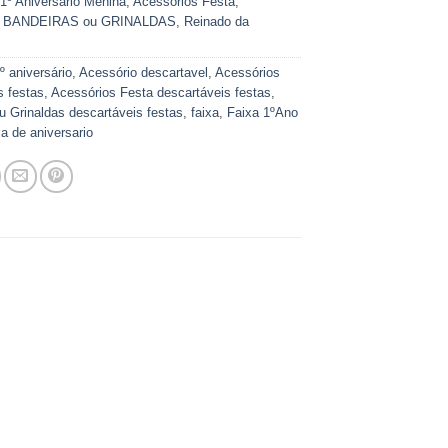
:
1º Aniversário Menina
,
Acessórios Festa
,
,
BANDEIRAS ou GRINALDAS
,
Reinado da
º aniversário
,
Acessório descartavel
,
Acessórios
s festas
,
Acessórios Festa descartáveis festas
,
u Grinaldas descartáveis festas
,
faixa
,
Faixa 1ºAno
xa de aniversario