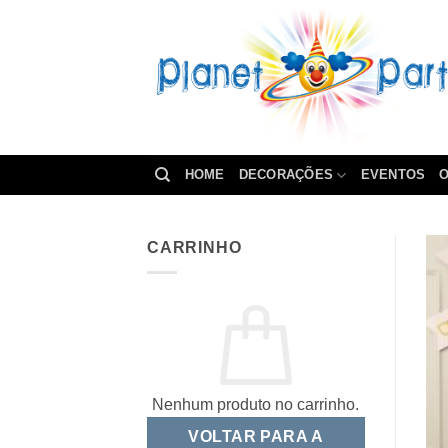
Skip
to
content
HOME
DECORAÇÕES
EVENTOS
O
CARRINHO
Nenhum produto no carrinho.
VOLTAR PARA A