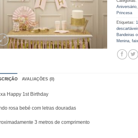
Categorias
Aniversário
Princesa
Etiquetas:
1
descartávei
Bandeiras o
Menina
,
fai
SCRIÇÃO
AVALIAÇÕES (0)
xa Happy 1st Birthday
ndo rosa bebé com letras douradas
roximadamente 3 metros de comprimento