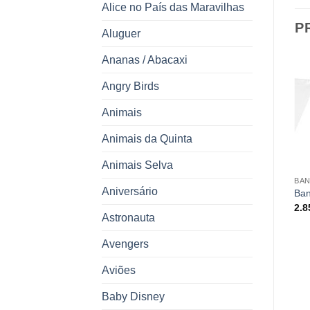
Alice no País das Maravilhas
P
Aluguer
Ananas / Abacaxi
Angry Birds
Animais
ESGOTADO
Animais da Quinta
Animais Selva
BAN
Aniversário
Ban
2.
BANDEIRAS OU GRINALDAS
BANDEIRAS OU GRINALDAS
Astronauta
Banner Mickey
Grinalda Tassel
4.95
€
12.55
€
Avengers
Aviões
Baby Disney