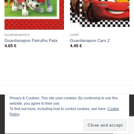
GUARDANAPOS
CARS
Guardanapos Patrulha Pata
Guardanapos Cars 2
4.65
€
4.45
€
Privacy & Cookies: This site uses cookies. By continuing to use this
website, you agree to their use.
To find out more, including how to control cookies, see here:
Cookie
Policy
HOMEPAGE
LOJA
CONTACTOS
ENVIOS
TERMOS E CONDIÇÕES
Copyright 2025 ©
Planet Party
.