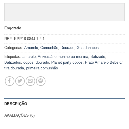
Esgotado
REF:
KPP16-084J-1-2-1
Categorias:
Amarelo
,
Comunhão
,
Dourado
,
Guardanapos
Etiquetas:
amarelo
,
Aniversário menino ou menina
,
Batizado
,
Batizados
,
copos
,
dourado
,
Planet party copos
,
Prato Amarelo Bébé c/
tira dourada
,
primeira comunhão
DESCRIÇÃO
AVALIAÇÕES (0)