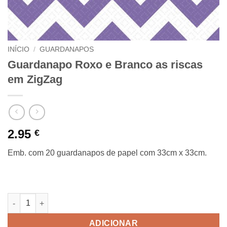
INÍCIO
/
GUARDANAPOS
Guardanapo Roxo e Branco as riscas
em ZigZag
2.95
€
Emb. com 20 guardanapos de papel com 33cm x 33cm.
Quantidade de Guardanapo Roxo e Branco as riscas em ZigZa
ADICIONAR