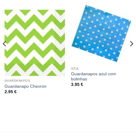
AZUL
Guardanapos azul com
bolinhas
GUARDANAPOS
3.95
€
Guardanapo Chevron
2.95
€