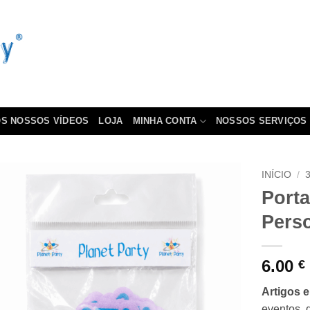
S NOSSOS VÍDEOS
LOJA
MINHA CONTA
NOSSOS SERVIÇOS
INÍCIO
/
Port
Pers
6.00
€
Artigos 
eventos, 