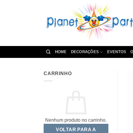
Skip
to
content
HOME
DECORAÇÕES
EVENTOS
O
CARRINHO
Nenhum produto no carrinho.
VOLTAR PARA A