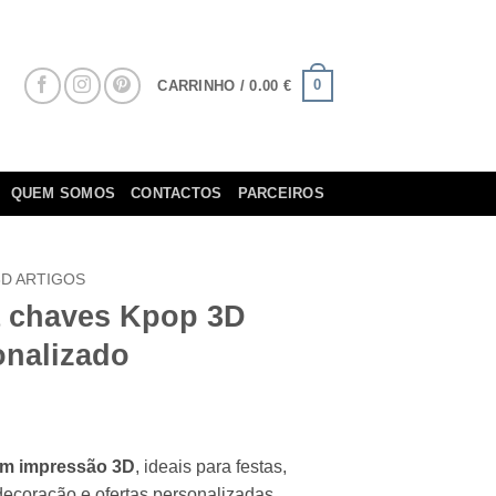
0
CARRINHO /
0.00
€
QUEM SOMOS
CONTACTOS
PARCEIROS
3D ARTIGOS
a chaves Kpop 3D
onalizado
em impressão 3D
, ideais para festas,
decoração e ofertas personalizadas