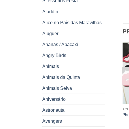
Acessórios Festa
Aladdin
Alice no País das Maravilhas
P
Aluguer
Ananas / Abacaxi
Angry Birds
Animais
ESGOTADO
Animais da Quinta
Animais Selva
Aniversário
ACESSÓRIOS FESTA
ACESSÓRIOS FESTA
ACE
Astronauta
Caixa Fogo Artifício – 36
Kit Prendinhas Patrulha
Pho
Tiros
Pata
Avengers
23.00
€
8.50
€