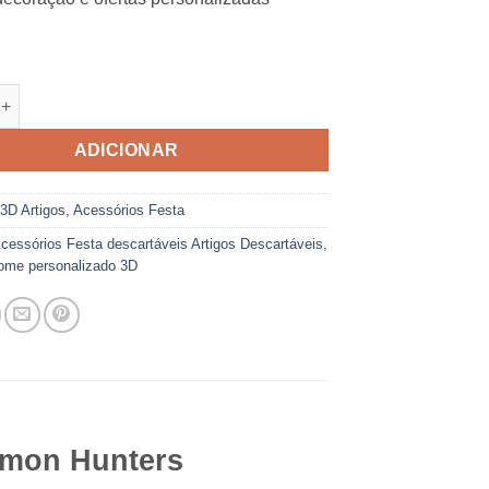
e de Porta chaves Kpop 3D Personalizado
ADICIONAR
:
3D Artigos
,
Acessórios Festa
cessórios Festa descartáveis Artigos Descartáveis
,
ome personalizado 3D
emon Hunters