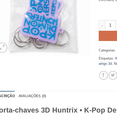
Quantidad
Categorias
Etiquetas:
A
artigo 3d
,
N
SCRIÇÃO
AVALIAÇÕES (0)
orta‑chaves 3D Huntrix • K‑Pop D