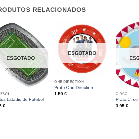
RODUTOS RELACIONADOS
ESGOTADO
ESGOTADO
ES
ONE DIRECTION
Prato One Direction
1.50
€
TEBOL
CIRCO
tos Estádio de Futebol
Prato Circo
85
€
3.95
€