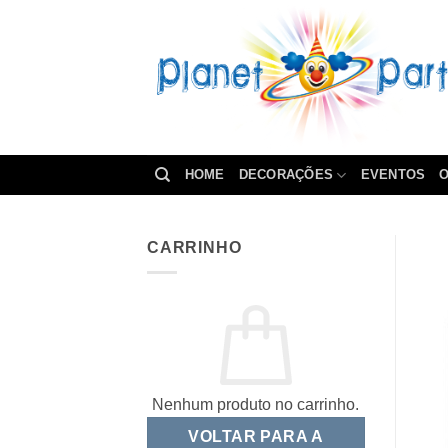
Skip
to
content
HOME
DECORAÇÕES
EVENTOS
O
CARRINHO
Nenhum produto no carrinho.
VOLTAR PARA A