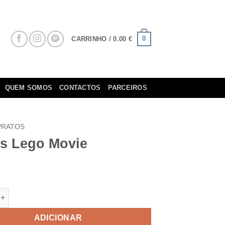
0
CARRINHO /
0.00
€
QUEM SOMOS
CONTACTOS
PARCEIROS
PRATOS
os Lego Movie
e de Pratos Lego Movie
ADICIONAR