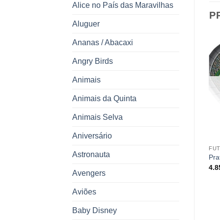
Alice no País das Maravilhas
P
Aluguer
Ananas / Abacaxi
Angry Birds
Animais
ESGOTADO
Animais da Quinta
Animais Selva
PRATOS
PRATOS
Aniversário
Prato p Tweety
Prato p Rosa
3.85
€
2.75
€
FU
Astronauta
Pra
4.
Avengers
Aviões
Baby Disney