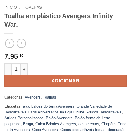
INÍCIO
/
TOALHAS
Toalha em plástico Avengers Infinity
War.
7.95
€
Quantidade de Toalha em plástico Avengers Infinity War.
ADICIONAR
Categorias:
Avengers
,
Toalhas
Etiquetas:
arco balões do tema Avengers; Grande Variedade de
Descartáveis Lisos Aniversários na Loja Online
,
Artigos Descartáveis
,
Artigos Personalizados
,
Balão Avengers; Balão forma de Letra
pequenos
,
Braga
,
Caixa Brindes Avengers
,
casamentos
,
Chapéus Cone
festa Avengers
,
Copo Avengers
,
Copos descartáveis festas
,
decoração
,