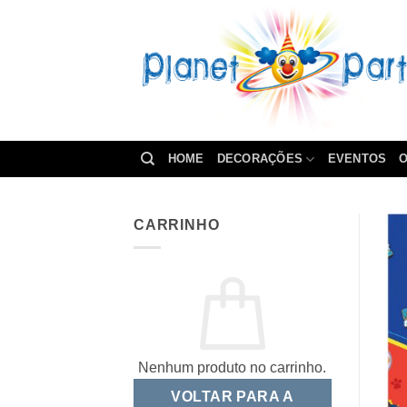
Skip
to
content
HOME
DECORAÇÕES
EVENTOS
O
CARRINHO
Nenhum produto no carrinho.
VOLTAR PARA A