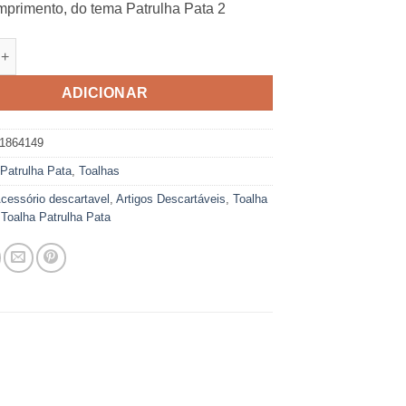
primento, do tema Patrulha Pata 2
e de Toalha Patrulha Pata 2
ADICIONAR
1864149
:
Patrulha Pata
,
Toalhas
cessório descartavel
,
Artigos Descartáveis
,
Toalha
,
Toalha Patrulha Pata