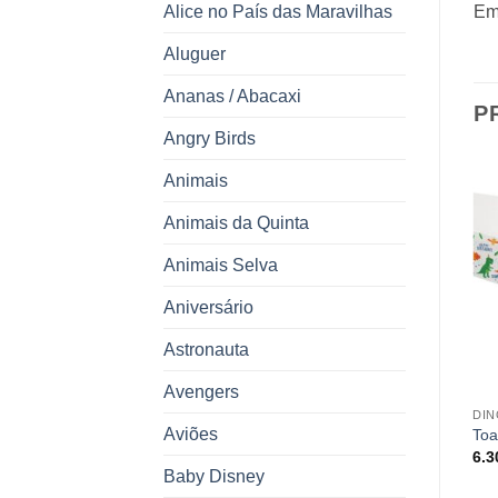
Em
Alice no País das Maravilhas
Aluguer
Ananas / Abacaxi
P
Angry Birds
Animais
Animais da Quinta
Animais Selva
ESGOTADO
Aniversário
Astronauta
Avengers
STAR WARS
ANIVERSÁRIO
DI
Aviões
Toalha Plástica Star Wars
Toalha Mickey
Toa
7.25
€
7.50
€
6.
Baby Disney