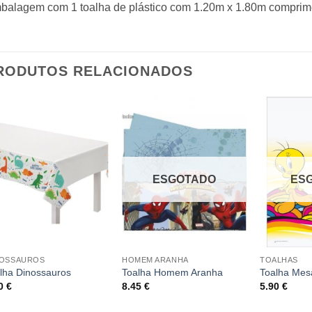
balagem com 1 toalha de plástico com 1.20m x 1.80m comprime
RODUTOS RELACIONADOS
ESGOTADO
ES
NOSSAUROS
HOMEM ARANHA
TOALHAS
lha Dinossauros
Toalha Homem Aranha
Toalha Mes
30
€
8.45
€
5.90
€