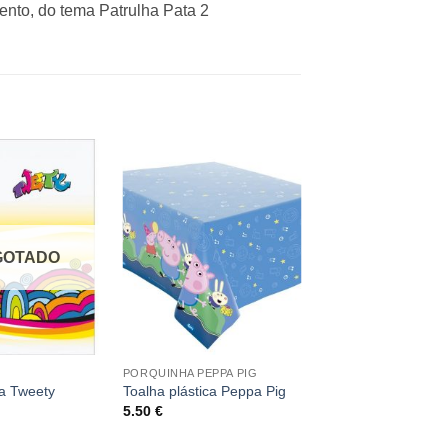
nto, do tema Patrulha Pata 2
GOTADO
PORQUINHA PEPPA PIG
a Tweety
Toalha plástica Peppa Pig
5.50
€