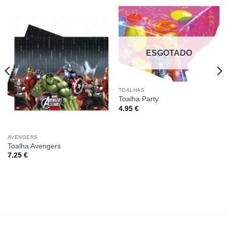
ESGOTADO
TOALHAS
Toalha Party
4.95
€
AVENGERS
Toalha Avengers
7.25
€