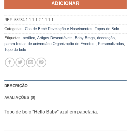
ADICIONAR
REF:
58234-1-1-1-1-2-1-1-1-1
Categorias:
Cha de Bebé Revelação e Nascimentos
,
Topos de Bolo
Etiquetas:
acrílico
,
Artigos Descartáveis
,
Baby Braga
,
decoração
,
param festas de aniversário Organização de Eventos.
,
Personalizados
,
Topo de bolo
DESCRIÇÃO
AVALIAÇÕES (0)
Topo de bolo “Hello Baby” azul em papelaria.