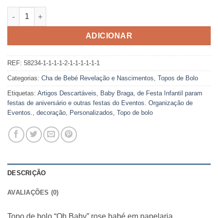
Quantidade de Topo Oh Baby Rosa Bebé
ADICIONAR
REF:
58234-1-1-1-1-2-1-1-1-1-1-1
Categorias:
Cha de Bebé Revelação e Nascimentos
,
Topos de Bolo
Etiquetas:
Artigos Descartáveis
,
Baby Braga
,
de Festa Infantil param
festas de aniversário e outras festas do Eventos. Organização de
Eventos.
,
decoração
,
Personalizados
,
Topo de bolo
DESCRIÇÃO
AVALIAÇÕES (0)
Topo de bolo “Oh Baby” rose babé em papelaria.