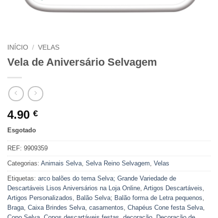
INÍCIO
/
VELAS
Vela de Aniversário Selvagem
4.90
€
Esgotado
REF:
9909359
Categorias:
Animais Selva
,
Selva Reino Selvagem
,
Velas
Etiquetas:
arco balões do tema Selva; Grande Variedade de
Descartáveis Lisos Aniversários na Loja Online
,
Artigos Descartáveis
,
Artigos Personalizados
,
Balão Selva; Balão forma de Letra pequenos
,
Braga
,
Caixa Brindes Selva
,
casamentos
,
Chapéus Cone festa Selva
,
Copo Selva
,
Copos descartáveis festas
,
decoração
,
Decoração de