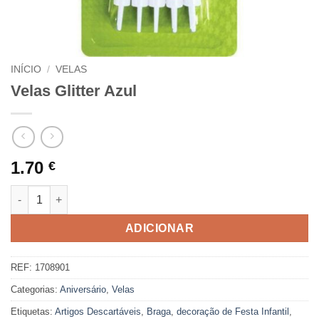
INÍCIO
/
VELAS
Velas Glitter Azul
1.70
€
Quantidade de Velas Glitter Azul
ADICIONAR
REF:
1708901
Categorias:
Aniversário
,
Velas
Etiquetas:
Artigos Descartáveis
,
Braga
,
decoração de Festa Infantil
,