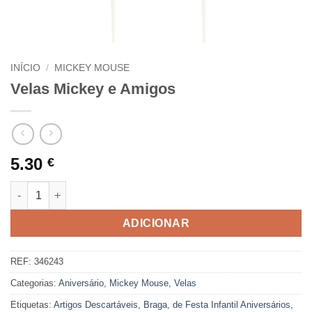
INÍCIO
/
MICKEY MOUSE
Velas Mickey e Amigos
5.30
€
Quantidade de Velas Mickey e Amigos
ADICIONAR
REF:
346243
Categorias:
Aniversário
,
Mickey Mouse
,
Velas
Etiquetas:
Artigos Descartáveis
,
Braga
,
de Festa Infantil Aniversários
,