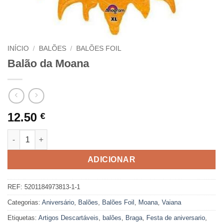
INÍCIO
/
BALÕES
/
BALÕES FOIL
Balão da Moana
12.50
€
Quantidade de Balão da Moana
ADICIONAR
REF:
5201184973813-1-1
Categorias:
Aniversário
,
Balões
,
Balões Foil
,
Moana
,
Vaiana
Etiquetas:
Artigos Descartáveis
,
balões
,
Braga
,
Festa de aniversario
,