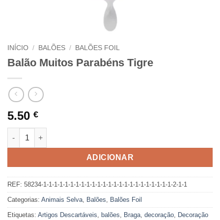
INÍCIO
/
BALÕES
/
BALÕES FOIL
Balão Muitos Parabéns Tigre
5.50
€
Quantidade de Balão Muitos Parabéns Tigre
ADICIONAR
REF:
58234-1-1-1-1-1-1-1-1-1-1-1-1-1-1-1-1-1-1-1-1-1-1-1-1-2-1-1
Categorias:
Animais Selva
,
Balões
,
Balões Foil
Etiquetas:
Artigos Descartáveis
,
balões
,
Braga
,
decoração
,
Decoração