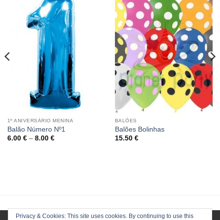
1º ANIVERSÁRIO MENINA
BALÕES
Balão Número Nº1
Balões Bolinhas
6.00
€
–
8.00
€
15.50
€
Privacy & Cookies: This site uses cookies. By continuing to use this