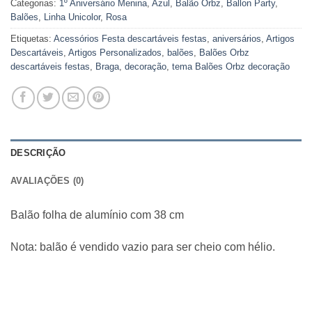
Categorias:
1º Aniversário Menina
,
Azul
,
Balão Orbz
,
Ballon Party
,
Balões
,
Linha Unicolor
,
Rosa
Etiquetas:
Acessórios Festa descartáveis festas
,
aniversários
,
Artigos
Descartáveis
,
Artigos Personalizados
,
balões
,
Balões Orbz
descartáveis festas
,
Braga
,
decoração
,
tema Balões Orbz decoração
DESCRIÇÃO
AVALIAÇÕES (0)
Balão folha de alumínio com 38 cm
Nota: balão é vendido vazio para ser cheio com hélio.