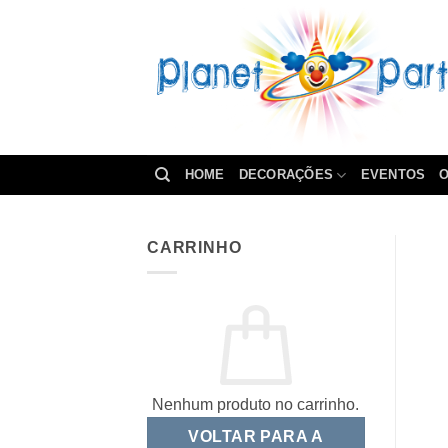
Skip
to
content
HOME
DECORAÇÕES
EVENTOS
O
CARRINHO
Nenhum produto no carrinho.
VOLTAR PARA A