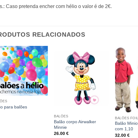
.: Caso pretenda encher com hélio o valor é de 2€.
RODUTOS RELACIONADOS
LÕES
io para balões
BALÕES
BALÕES FOI
Balão corpo Airwalker
Balão Minio
Minnie
com 1,10
26.00
€
32.00
€