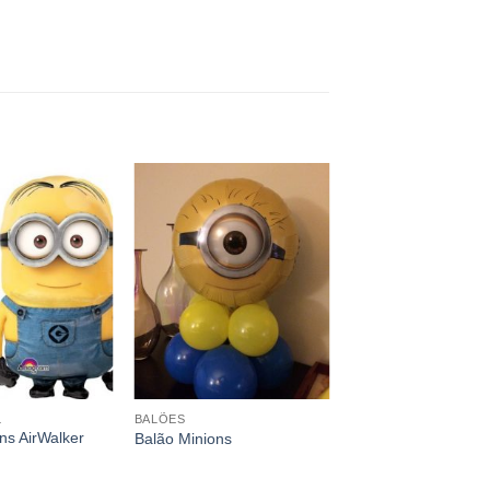
L
BALÕES
ns AirWalker
Balão Minions