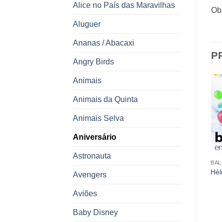
Alice no País das Maravilhas
Obs
Aluguer
Ananas / Abacaxi
P
Angry Birds
Animais
Animais da Quinta
Animais Selva
Aniversário
Astronauta
BA
Hél
Avengers
BALÕES
ANIVERSÁRIO
Aviões
Balão corpo Airwalker
Balão Supershape Frozen
Mickey
7.00
€
Baby Disney
26.00
€