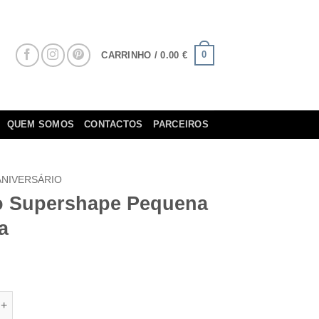
0
CARRINHO /
0.00
€
QUEM SOMOS
CONTACTOS
PARCEIROS
ANIVERSÁRIO
o Supershape Pequena
a
e de Balão Supershape Pequena Sereia