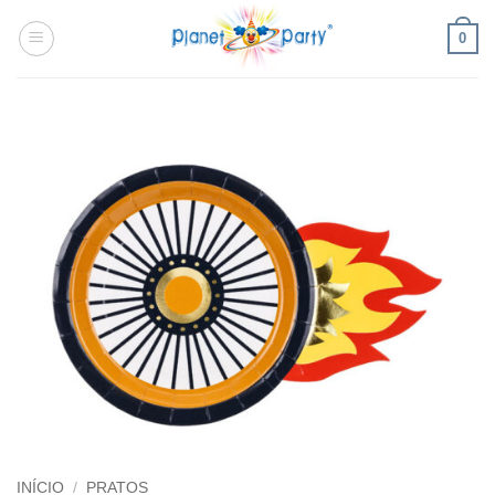
Skip
0
to
content
INÍCIO
/
PRATOS