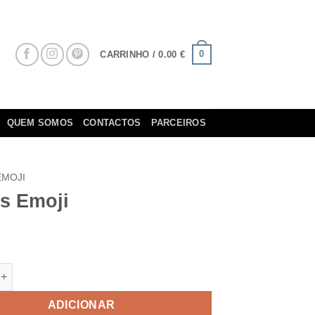
0
CARRINHO /
0.00
€
QUEM SOMOS
CONTACTOS
PARCEIROS
EMOJI
os Emoji
e de Pratos Emoji
ADICIONAR