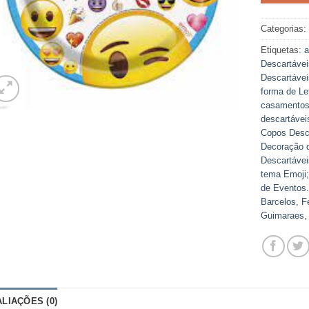
Categorias
Etiquetas:
a
Descartávei
Descartávei
forma de Le
casamento
descartávei
Copos Desca
Decoração d
Descartávei
tema Emoji;
de Eventos.
Barcelos
,
F
Guimaraes
ALIAÇÕES (0)