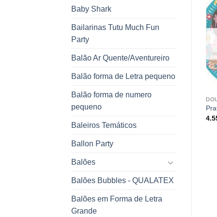
Baby Shark
Bailarinas Tutu Much Fun
Party
Balão Ar Quente/Aventureiro
Balão forma de Letra pequeno
AZUL
LILÁS
Prato g Azul
Prato p Lilás
Balão forma de numero
4.55
€
2.75
€
DO
pequeno
Pra
4.
Baleiros Temáticos
Ballon Party
Balões
Balões Bubbles - QUALATEX
Balões em Forma de Letra
Grande