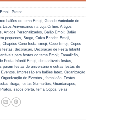
:
Emoji
,
Pratos
rco balões do tema Emoji; Grande Variedade de
s Lisos Aniversários na Loja Online
,
Artigos
s
,
Artigos Personalizados
,
Balão Emoji; Balão
tra pequenos
,
Braga
,
Caixa Brindes Emoji
,
s
,
Chapéus Cone festa Emoji
,
Copo Emoji
,
Copos
s festas
,
decoração
,
Decoração de Festa Infantil
rtáveis para festas do tema Emoji; Famalicão
,
e Festa Infantil Emoji
,
descartáveis festas
,
s param festas de aniversário e outras festas do
 Eventos. Impressão em balões latex. Organização
 Organização de Eventos.
,
famalicão
,
Festas
estas Braga
,
festas Guimarães
,
Guardanapos
,
,
Pratos
,
sacos oferta
,
tema Copos
,
velas