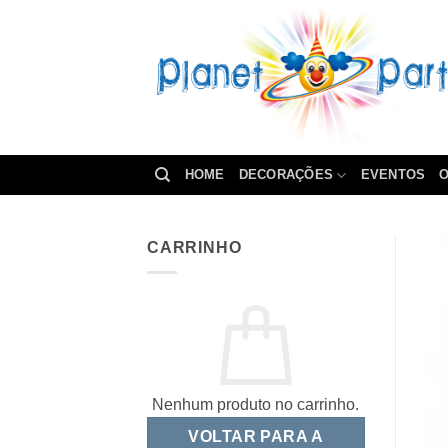
Skip
to
content
HOME
DECORAÇÕES
EVENTOS
O
CARRINHO
Nenhum produto no carrinho.
VOLTAR PARA A