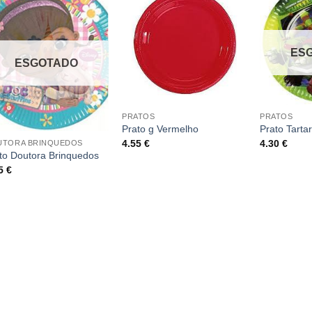
ES
ESGOTADO
PRATOS
PRATOS
Prato g Vermelho
Prato Tarta
4.55
€
4.30
€
UTORA BRINQUEDOS
to Doutora Brinquedos
55
€