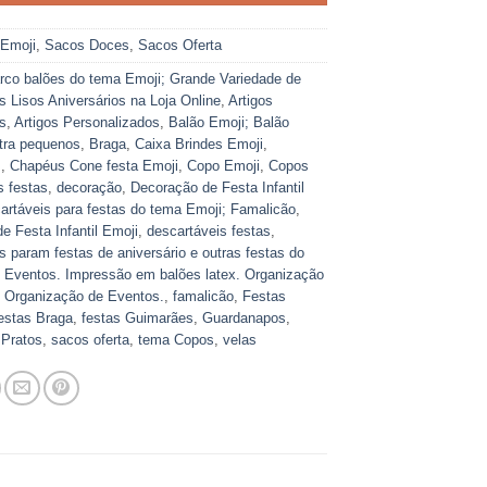
:
Emoji
,
Sacos Doces
,
Sacos Oferta
rco balões do tema Emoji; Grande Variedade de
s Lisos Aniversários na Loja Online
,
Artigos
s
,
Artigos Personalizados
,
Balão Emoji; Balão
tra pequenos
,
Braga
,
Caixa Brindes Emoji
,
s
,
Chapéus Cone festa Emoji
,
Copo Emoji
,
Copos
s festas
,
decoração
,
Decoração de Festa Infantil
rtáveis para festas do tema Emoji; Famalicão
,
e Festa Infantil Emoji
,
descartáveis festas
,
s param festas de aniversário e outras festas do
 Eventos. Impressão em balões latex. Organização
 Organização de Eventos.
,
famalicão
,
Festas
estas Braga
,
festas Guimarães
,
Guardanapos
,
,
Pratos
,
sacos oferta
,
tema Copos
,
velas