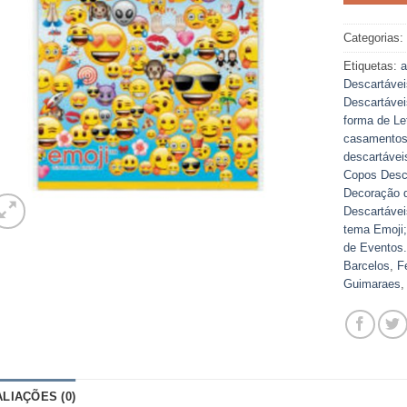
Categorias
Etiquetas:
a
Descartávei
Descartávei
forma de Le
casamento
descartávei
Copos Desca
Decoração d
Descartávei
tema Emoji;
de Eventos.
Barcelos
,
F
Guimaraes
ALIAÇÕES (0)