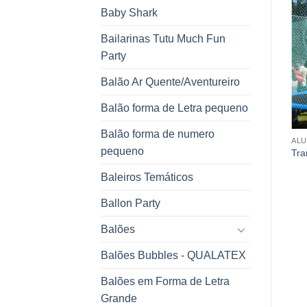
Baby Shark
Bailarinas Tutu Much Fun
Party
Balão Ar Quente/Aventureiro
Balão forma de Letra pequeno
Balão forma de numero
LINHA VINTAGE
PARA BOLOS 3D
AL
pequeno
Pompom de Papel de Seda
Bolos Temáticos
Tra
10.75
€
Baleiros Temáticos
Ballon Party
Balões
Balões Bubbles - QUALATEX
Balões em Forma de Letra
Grande