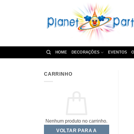
Skip
to
content
HOME
DECORAÇÕES
EVENTOS
O
CARRINHO
Nenhum produto no carrinho.
VOLTAR PARA A