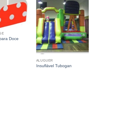
GE
para Doce
ALUGUER
Insuflável Tubogan