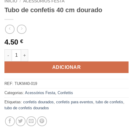
INÍCIO
/
ACESSÓRIOS FESTA
Tubo de confetis 40 cm dourado
4.50
€
Quantidade de Tubo de confetis 40 cm dourado
ADICIONAR
REF:
TUKM40-019
Categorias:
Acessórios Festa
,
Confettis
Etiquetas:
confetis dourados
,
confetis para eventos
,
tubo de confetis
,
tubo de confetis dourados