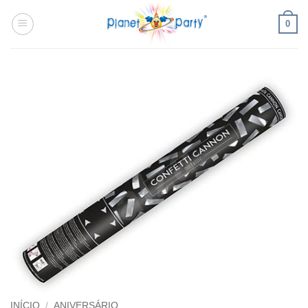
Skip
0
to
content
INÍCIO
/
ANIVERSÁRIO