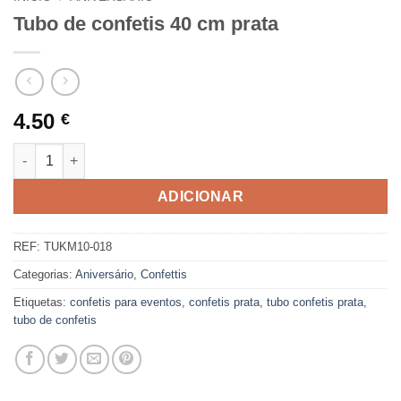
Tubo de confetis 40 cm prata
4.50
€
Quantidade de Tubo de confetis 40 cm prata
ADICIONAR
REF:
TUKM10-018
Categorias:
Aniversário
,
Confettis
Etiquetas:
confetis para eventos
,
confetis prata
,
tubo confetis prata
,
tubo de confetis